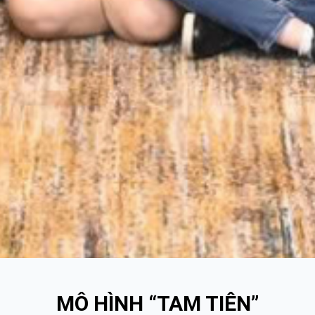
MÔ HÌNH “TAM TIÊN”