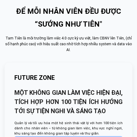
ĐỂ MỖI NHÂN VIÊN ĐỀU ĐƯỢC
“SƯỚNG NHƯ TIÊN"
Tam Tiên là môi trường làm việc 4.0 cực kỳ ưu việt, làm CBNV lên Tiên, (chỉ
số hạnh phúc cao) với hiệu suất cao nhờ tích hợp nhiều system và data vào
AI.
FUTURE ZONE
MỘT KHÔNG GIAN LÀM VIỆC HIỆN ĐẠI,
TÍCH HỢP HƠN 100 TIỆN ÍCH HƯỚNG
TỚI SỰ TIỆN NGHI VÀ SÁNG TẠO
Quản lý và tối ưu hóa một hệ sinh thái vật lý với hơn 100 tiện ích
dành cho nhân viên – từ không gian làm việc, khu vực nghỉ ngơi,
khu sáng tạo đến không gian tập luyện và thư giãn.