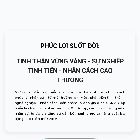
PHÚC LỢI SUỐT ĐỜI:
TINH THẦN VỮNG VÀNG - SỰ NGHIỆP
TINH TIẾN - NHÂN CÁCH CAO
THƯỢNG
Giữ vai trò đầu mối triển khai toàn diện hệ sinh thái chính sách
phúc lợi nhân sự – từ môi trường làm việc, phát triển tinh thần -
nghề nghiệp - nhân cách, đến chăm lo cho gia đình CBNV. Góp
phần lan tỏa giá trị nhân văn của CT Group, nâng cao trải nghiệm
nhân sự, từ đó gia tăng sự gắn bó, hạnh phúc và năng suất lao
động cho toàn thể CBNV.